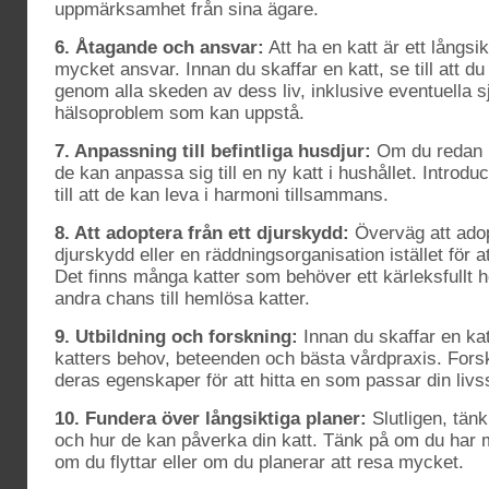
uppmärksamhet från sina ägare.
6. Åtagande och ansvar:
Att ha en katt är ett långsi
mycket ansvar. Innan du skaffar en katt, se till att d
genom alla skeden av dess liv, inklusive eventuella s
hälsoproblem som kan uppstå.
7. Anpassning till befintliga husdjur:
Om du redan ha
de kan anpassa sig till en ny katt i hushållet. Introdu
till att de kan leva i harmoni tillsammans.
8. Att adoptera från ett djurskydd:
Överväg att adopt
djurskydd eller en räddningsorganisation istället för 
Det finns många katter som behöver ett kärleksfullt 
andra chans till hemlösa katter.
9. Utbildning och forskning:
Innan du skaffar en kat
katters behov, beteenden och bästa vårdpraxis. Fors
deras egenskaper för att hitta en som passar din livss
10. Fundera över långsiktiga planer:
Slutligen, tänk
och hur de kan påverka din katt. Tänk på om du har mö
om du flyttar eller om du planerar att resa mycket.