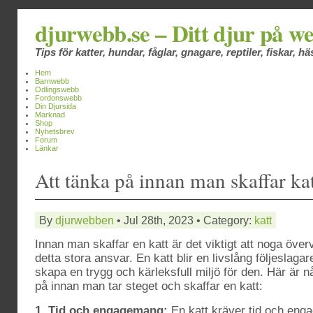
djurwebb.se – Ditt djur på w
Tips för katter, hundar, fåglar, gnagare, reptiler, fiskar, 
Hem
Barnwebb
Odlingswebb
Fordonswebb
Din Djursida
Marknad
Shop
Nyhetsbrev
Forum
Länkar
Att tänka på innan man skaffar ka
By
djurwebben
• Jul 28th, 2023 • Category:
katt
Innan man skaffar en katt är det viktigt att noga över
detta stora ansvar. En katt blir en livslång följeslagare
skapa en trygg och kärleksfull miljö för den. Här är n
på innan man tar steget och skaffar en katt:
1. Tid och engagemang:
En katt kräver tid och eng