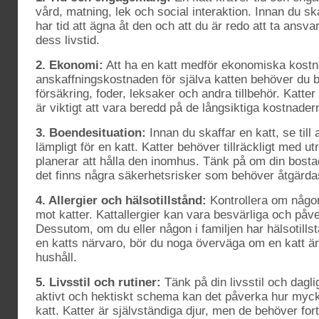
vård, matning, lek och social interaktion. Innan du skaf
har tid att ägna åt den och att du är redo att ta ansv
dess livstid.
2. Ekonomi:
Att ha en katt medför ekonomiska kostn
anskaffningskostnaden för själva katten behöver du b
försäkring, foder, leksaker och andra tillbehör. Katter
är viktigt att vara beredd på de långsiktiga kostnader
3. Boendesituation:
Innan du skaffar en katt, se till
lämpligt för en katt. Katter behöver tillräckligt med 
planerar att hålla den inomhus. Tänk på om din bosta
det finns några säkerhetsrisker som behöver åtgärda
4. Allergier och hälsotillstånd:
Kontrollera om någon 
mot katter. Kattallergier kan vara besvärliga och påv
Dessutom, om du eller någon i familjen har hälsotill
en katts närvaro, bör du noga överväga om en katt är 
hushåll.
5. Livsstil och rutiner:
Tänk på din livsstil och dagli
aktivt och hektiskt schema kan det påverka hur mycke
katt. Katter är självständiga djur, men de behöver for